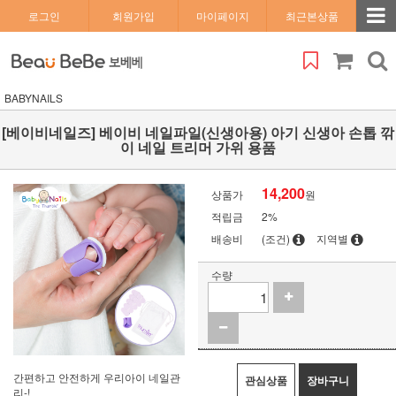
로그인
회원가입
마이페이지
최근본상품
BABYNAILS
[베이비네일즈] 베이비 네일파일(신생아용) 아기 신생아 손톱 깎
이 네일 트리머 가위 용품
14,200
상품가
원
적립금
2%
배송비
(조건)
지역별
수량
간편하고 안전하게 우리아이 네일관
관심상품
장바구니
리-!