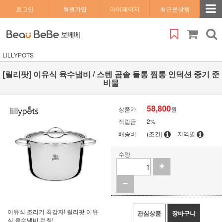
로그인
회원가입
마이페이지
최근본상품
LILLYPOTS
[릴리팟] 이유식 육수냄비 / 스텐 곰솥 들통 찜통 인덕션 중기 준
비물
58,800
상품가
원
적립금
2%
배송비
(조건)
지역별
수량
이유식 조리기 최강자! 릴리팟 이유
관심상품
장바구니
식 육수냄비 런칭!