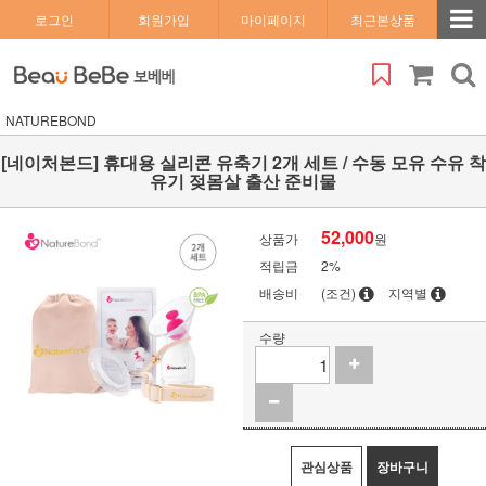
로그인
회원가입
마이페이지
최근본상품
NATUREBOND
[네이처본드] 휴대용 실리콘 유축기 2개 세트 / 수동 모유 수유 착
유기 젖몸살 출산 준비물
52,000
상품가
원
적립금
2%
배송비
(조건)
지역별
수량
관심상품
장바구니