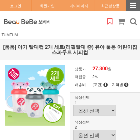
로그인
회원가입
마이페이지
최근본상품
TUMTUM
[툼툼] 아기 빨대컵 2개 세트(리필빨대 증) 유아 물통 어린이집
스파우트 시피컵
27,300
상품가
원
적립금
2%
배송비
(조건)
지역별
색상선택
1
색상선택
2