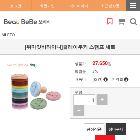
로그인
회원가입
마이페이지
최근본상품
AILEFO
[위마잇비타이니]클레이쿠키 스탬프 세트
27,650
상품가
원
적립금
2%
배송비
(조건)
지역별
수량
관심상품
장바구니