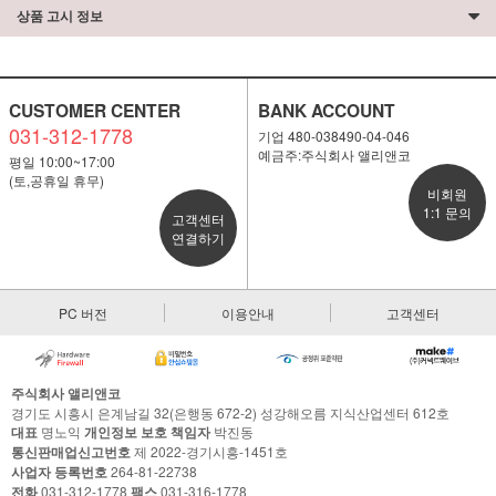
상품 고시 정보
CUSTOMER CENTER
BANK ACCOUNT
031-312-1778
기업 480-038490-04-046
예금주:주식회사 앨리앤코
평일 10:00~17:00
(토,공휴일 휴무)
비회원
1:1 문의
고객센터
연결하기
PC 버전
이용안내
고객센터
주식회사 앨리앤코
경기도 시흥시 은계남길 32(은행동 672-2) 성강해오름 지식산업센터 612호
대표
명노익
개인정보 보호 책임자
박진동
통신판매업신고번호
제 2022-경기시흥-1451호
사업자 등록번호
264-81-22738
전화
031-312-1778
팩스
031-316-1778