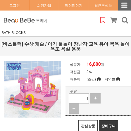
로그인
회원가입
마이페이지
최근본상품
BATH BLOCKS
[바스블럭] 수상 캐슬 / 아기 물놀이 장난감 교육 유아 목욕 놀이
욕조 욕실 용품
16,800
상품가
원
적립금
2%
배송비
(조건)
지역별
수량
관심상품
장바구니