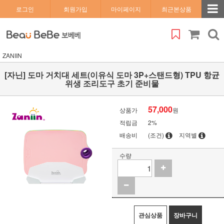
로그인
회원가입
마이페이지
최근본상품
ZANIIN
[자닌] 도마 거치대 세트(이유식 도마 3P+스탠드형) TPU 항균
위생 조리도구 초기 준비물
57,000
상품가
원
적립금
2%
배송비
(조건)
지역별
수량
관심상품
장바구니