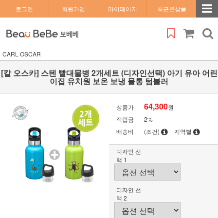
로그인
회원가입
마이페이지
최근본상품
CARL OSCAR
[칼 오스카] 스텐 빨대물병 2개세트 (디자인선택) 아기 유아 어린
이집 유치원 보온 보냉 물통 텀블러
64,300
상품가
원
적립금
2%
배송비
(조건)
지역별
디자인 선
택 1
디자인 선
택 2