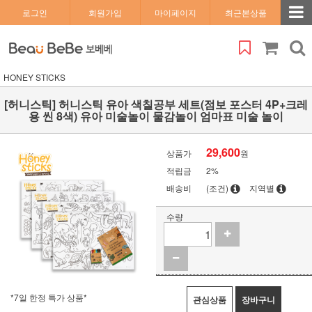
로그인
회원가입
마이페이지
최근본상품
HONEY STICKS
[허니스틱] 허니스틱 유아 색칠공부 세트(점보 포스터 4P+크레
용 씬 8색) 유아 미술놀이 물감놀이 엄마표 미술 놀이
29,600
상품가
원
적립금
2%
배송비
(조건)
지역별
수량
*7일 한정 특가 상품*
관심상품
장바구니