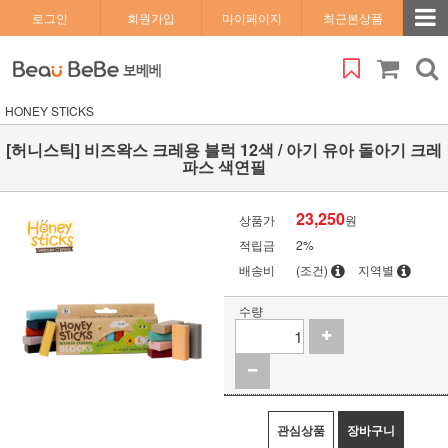
로그인
회원가입
마이페이지
최근본상품
HONEY STICKS
[허니스틱] 비즈왁스 크레용 블럭 12색 / 아기 유아 돌아기 크레
파스 색연필
23,250
상품가
원
적립금
2%
배송비
(조건)
지역별
수량
관심상품
장바구니