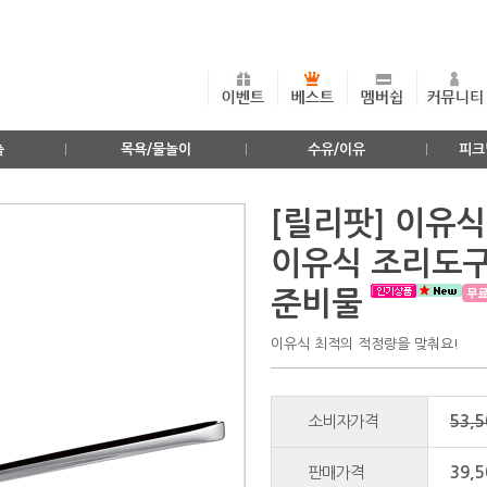
출
목욕/물놀이
수유/이유
피크
[릴리팟] 이유식냄
이유식 조리도구
준비물
이유식 최적의 적정량을 맞춰요!
소비자가격
53,
판매가격
39,