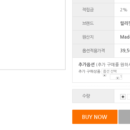
적립금
2%
브랜드
릴리
원산지
Made
옵션적용가격
39,5
추가옵션
(추가 구매를 원하
추가 구매상품
수량