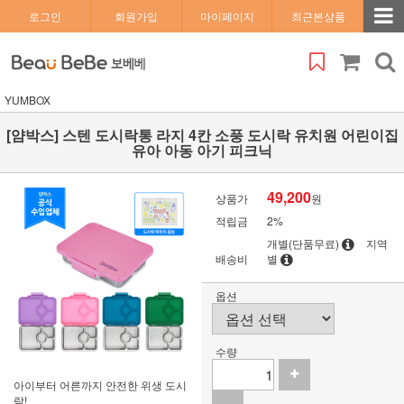
로그인
회원가입
마이페이지
최근본상품
YUMBOX
[얌박스] 스텐 도시락통 라지 4칸 소풍 도시락 유치원 어린이집
유아 아동 아기 피크닉
49,200
상품가
원
적립금
2%
개별(단품무료)
지역
배송비
별
옵션
수량
아이부터 어른까지 안전한 위생 도시
락!