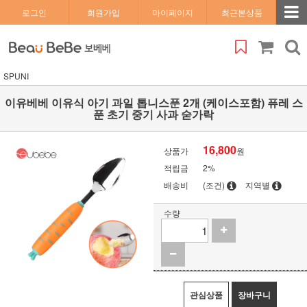
로그인
회원가입
마이페이지
최근본상품
SPUNI
이유베베 이유식 아기 과일 톱니스푼 2개 (케이스포함) 퓨레 스
푼 초기 중기 사과 숟가락
16,800
상품가
원
적립금
2%
배송비
(조건)
지역별
수량
관심상품
장바구니