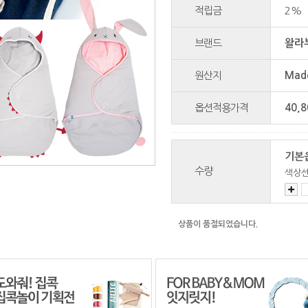
적립금
2%
브랜드
왈라부
원산지
Made
옵션적용가격
40,8
기본
수량
색상
상품이 품절되었습니다.