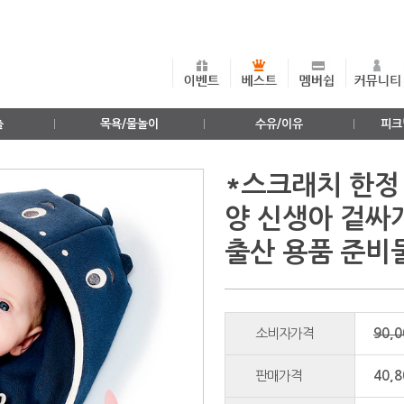
출
목욕/물놀이
수유/이유
피크
*스크래치 한정 
양 신생아 겉싸개
출산 용품 준비
소비자가격
90,
판매가격
40,