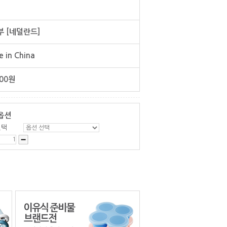
 [네덜란드]
 in China
00
원
옵션
선택