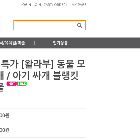
LOGIN
JOIN
CART
ORDER
MY PAGE
닉/유치원/미술
인기상품
특가 [왈라부] 동물 모
 / 아기 싸개 블랭킷
물
000원
800원