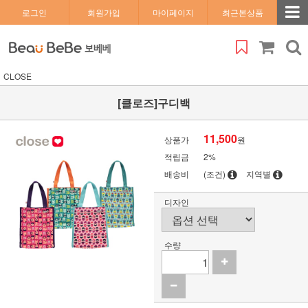
로그인
회원가입
마이페이지
최근본상품
CLOSE
[클로즈]구디백
11,500
상품가
원
적립금
2%
배송비
(조건)
지역별
디자인
수량