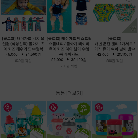
[클로즈] 래쉬가드 비치 올
[클로즈] 래쉬가드 베스트&
[클로즈]
인원 (색상선택) 돌아기 유
스윔내피 / 돌아기 베이비
배변 훈련 팬티 2개세트 /
아 키즈 레쉬가드 수영복
유아 키즈 여아 남아 수영
아기 유아 여아 남아 방수
복 레쉬가드
45,000
31,500원
42,000
28,100원
59,000
35,400원
630원 적립
560원 적립
700원 적립
툼툼 [더보기]