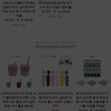
이유식 스파츌라 2개세트
2P(색상선택) 숟가락 아기
(일반+미니) 실리콘 주걱
수저 초기 치발기 준비물
조리 도구 초기 이유식 준
22,000
16,900원
비물
330원 적립
30,000
21,000원
420원 적립
위마잇비타이니 [더보기]
[위마잇비타이니] 3단계 아
[위마잇비타이니] 아이스크
[위마잇비타이니] 미니 다
기 빨대컵(색상선택) 스파
림 메이커 6개 / 실리콘 아
용도 실리콘 몰드(색상선
우트 시피 물컵 유아 실리
이스바 몰드 트레이 만들기
택) 베이킹틀 마들렌틀 쿠
콘컵 아이 흘림 방지컵
키틀 머핀틀 주먹밥
(품절)
(품절)
35,000
24,500원