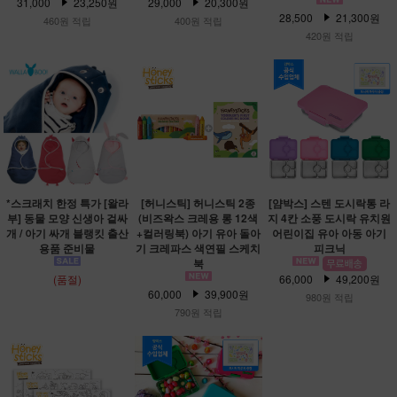
31,000
23,250원
29,000
20,300원
28,500
21,300원
460원 적립
400원 적립
420원 적립
*스크래치 한정 특가 [왈라
[허니스틱] 허니스틱 2종
[얌박스] 스텐 도시락통 라
부] 동물 모양 신생아 겉싸
(비즈왁스 크레용 롱 12색
지 4칸 소풍 도시락 유치원
개 / 아기 싸개 블랭킷 출산
+컬러링북) 아기 유아 돌아
어린이집 유아 아동 아기
용품 준비물
기 크레파스 색연필 스케치
피크닉
북
(품절)
66,000
49,200원
60,000
39,900원
980원 적립
790원 적립