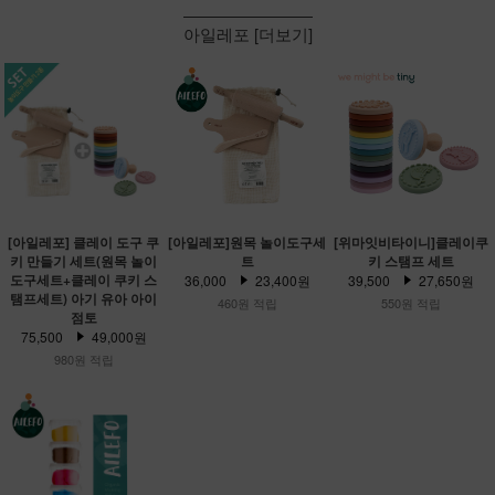
아일레포 [더보기]
[아일레포] 클레이 도구 쿠
[아일레포]원목 놀이도구세
[위마잇비타이니]클레이쿠
키 만들기 세트(원목 놀이
트
키 스탬프 세트
도구세트+클레이 쿠키 스
36,000
23,400원
39,500
27,650원
탬프세트) 아기 유아 아이
460원 적립
550원 적립
점토
75,500
49,000원
980원 적립