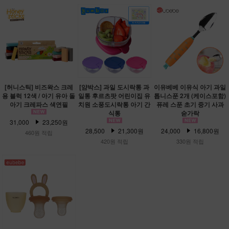
[허니스틱] 비즈왁스 크레
[얌박스] 과일 도시락통 과
이유베베 이유식 아기 과일
용 블럭 12색 / 아기 유아 돌
일통 후르츠팟 어린이집 유
톱니스푼 2개 (케이스포함)
아기 크레파스 색연필
치원 소풍도시락통 아기 간
퓨레 스푼 초기 중기 사과
식통
숟가락
31,000
23,250원
28,500
21,300원
24,000
16,800원
460원 적립
420원 적립
330원 적립