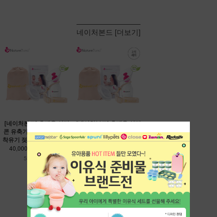
네이처본드 [더보기]
[네이처본드] 휴대용 실리
[네이처본드] 휴대용 실리
콘 유축기 / 수동 모유 수유
콘 유축기 2개 세트 / 수동
착유기 젖몸살 출산 준비물
모유 수유 착유기 젖몸살
출산 준비물
40,000
26,800원
80,000
52,000원
530원 적립
1,040원 적립
세이지스푼풀 [더보기]