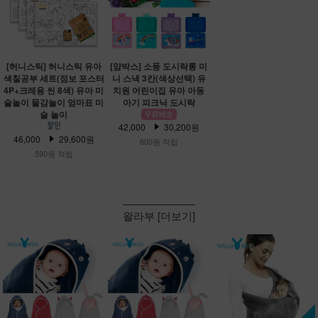
[허니스틱] 허니스틱 유아
[얌박스] 소풍 도시락통 미
색칠공부 세트(점보 포스터
니 스낵 3칸(색상선택) 유
4P+크레용 씬 8색) 유아 미
치원 어린이집 유아 아동
술놀이 물감놀이 엄마표 미
아기 피크닉 도시락
술 놀이
42,000
30,200원
46,000
29,600원
600원 적립
590원 적립
왈라부 [더보기]