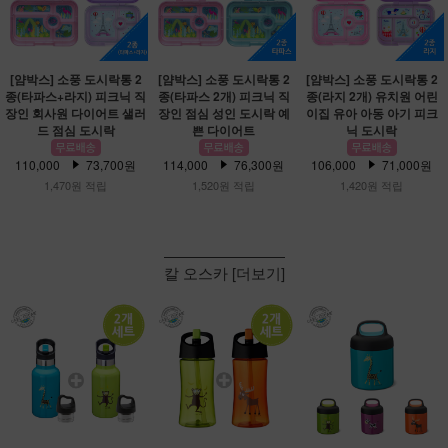
[얌박스] 소풍 도시락통 2
[얌박스] 소풍 도시락통 2
[얌박스] 소풍 도시락통 2
종(타파스+라지) 피크닉 직
종(타파스 2개) 피크닉 직
종(라지 2개) 유치원 어린
장인 회사원 다이어트 샐러
장인 점심 성인 도시락 예
이집 유아 아동 아기 피크
드 점심 도시락
쁜 다이어트
닉 도시락
110,000
73,700원
114,000
76,300원
106,000
71,000원
1,470원 적립
1,520원 적립
1,420원 적립
칼 오스카 [더보기]