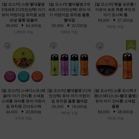
[칼 오스카] 스텐 빨대물병
[칼 오스카] 빨대물병 2개
[칼 오스카] 핸들 보온통 /
2개세트 (디자인선택) 아기
세트 (디자인선택) 유아 아
이유식 보온 죽통 푸드자
유아 어린이집 유치원 보온
기 어린이집 유치원 물통
아기 도시락 통
보냉 물통 텀블러
빨대컵
39,000
27,300원
99,000
64,300원
50,000
32,500원
540원 적립
1,280원 적립
650원 적립
[칼 오스카] 스낵디스크 (레
[칼 오스카] 빨대물병 (디자
[칼 오스카] 소풍 도시락 2
귤러) 아기 간식통 스낵컵
인선택) 유아 아기 어린이
종(스낵디스크+빨대 물병)
스낵통 과자통 유아 어린이
집 유치원 물통 빨대컵
유아 아기 간식통 스낵컵
집 유치원 간식도시락
물통
25,000
18,000원
34,000
23,800원
59,000
38,300원
360원 적립
470원 적립
760원 적립