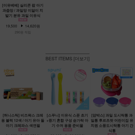
[이유베베] 실리콘 팝 아기
과즙망 / 과일망 이앓이 치
발기 분유 과일 이유식
19,500
14,620원
290원 적립
BEST ITEMS [더보기]
[허니스틱] 비즈왁스 크레
[스푸니] 이유식 스푼 초기
[얌박스] 과일 도시락통 과
용 블럭 12색 / 아기 유아 돌
+중기 혼합 구성 숟가락 아
일통 후르츠팟 어린이집 유
아기 크레파스 색연필
기 수저 용품 준비물
치원 소풍도시락통 아기 간
식통