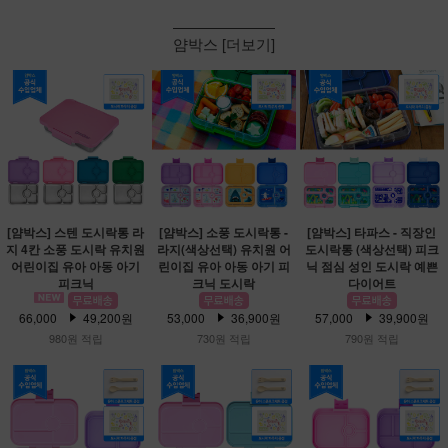
얌박스 [더보기]
[얌박스] 스텐 도시락통 라
[얌박스] 소풍 도시락통 -
[얌박스] 타파스 - 직장인
지 4칸 소풍 도시락 유치원
라지(색상선택) 유치원 어
도시락통 (색상선택) 피크
어린이집 유아 아동 아기
린이집 유아 아동 아기 피
닉 점심 성인 도시락 예쁜
피크닉
크닉 도시락
다이어트
66,000
49,200원
53,000
36,900원
57,000
39,900원
980원 적립
730원 적립
790원 적립