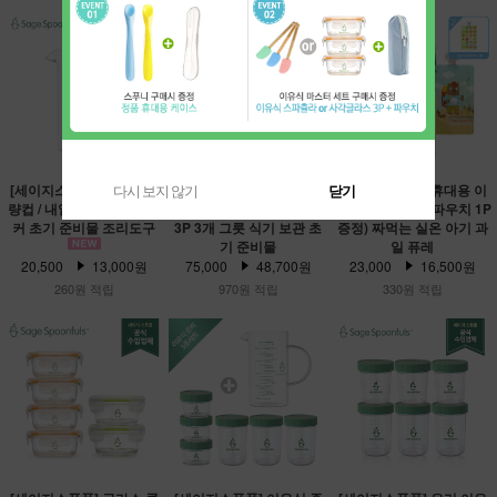
[세이지스푼풀] 이유식 계
[세이지스푼풀] 이유식 유
[세이지스푼풀] 휴대용 이
다시 보지 않기
닫기
량컵 / 내열 유리 계량컵 비
리 용기 NEW 유리 240ml
유식 파우치 4P (파우치 1P
커 초기 준비물 조리도구
3P 3개 그릇 식기 보관 초
증정) 짜먹는 실온 아기 과
기 준비물
일 퓨레
20,500
13,000원
75,000
48,700원
23,000
16,500원
260원 적립
970원 적립
330원 적립