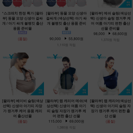
*스크래치 한정 특가 [왈라
[왈라부] 동물 모양 신생아
[왈라부] 메쉬 슬링(색상선
부] 동물 모양 신생아 겉싸
겉싸개 (색상선택) 아기 싸
택) 신생아 슬링 캥거루 케
개 / 아기 싸개 블랭킷 출산
개 블랭킷 출산 용품 준비
어 여름 아기띠 편한 출산
용품 준비물
물
선물 준비물
98,000
68,600원
(품절)
90,000
55,800원
1,370원 적립
1,110원 적립
[왈라부] 베이비 슬링(색상
[왈라부] 랩 캐리어 메쉬(색
[왈라부] 랩 캐리어(색상선
선택) 신생아 아기띠 자장
상선택) 신생아 여름 아기
택) 신생아 아기띠 슬링 자
가 캥거루 케어 용품 캐리
띠 슬링 자장가 캥거루 케
장가 캥거루 케어 편한 출
어 출산선물
어 편한 출산 선물
산 선물
(품절)
115,000
69,000원
(품절)
1,380원 적립