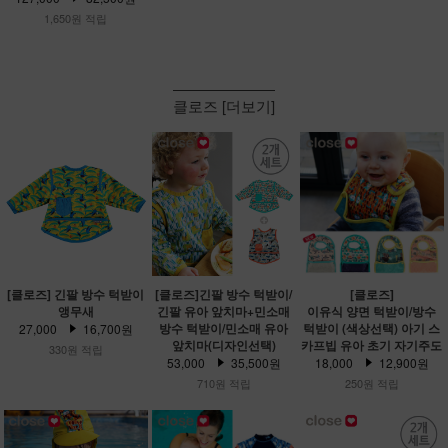
1,650원 적립
클로즈 [더보기]
[클로즈] 긴팔 방수 턱받이
[클로즈]긴팔 방수 턱받이/
[클로즈]
앵무새
긴팔 유아 앞치마+민소매
이유식 양면 턱받이/방수
방수 턱받이/민소매 유아
턱받이 (색상선택) 아기 스
27,000
16,700원
앞치마(디자인선택)
카프빕 유아 초기 자기주도
330원 적립
53,000
35,500원
18,000
12,900원
710원 적립
250원 적립