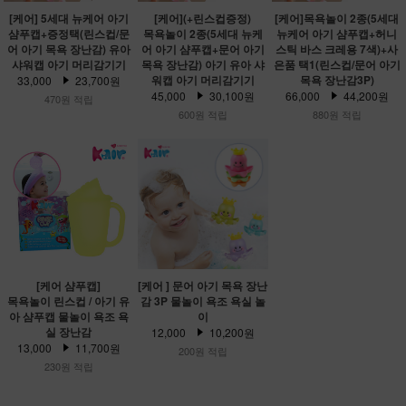
[케어] 5세대 뉴케어 아기
[케어](+린스컵증정)
[케어]목욕놀이 2종(5세대
샴푸캡+증정택(린스컵/문
목욕놀이 2종(5세대 뉴케
뉴케어 아기 샴푸캡+허니
어 아기 목욕 장난감) 유아
어 아기 샴푸캡+문어 아기
스틱 바스 크레용 7색)+사
샤워캡 아기 머리감기기
목욕 장난감) 아기 유아 샤
은품 택1(린스컵/문어 아기
워캡 아기 머리감기기
목욕 장난감3P)
33,000
23,700원
45,000
30,100원
66,000
44,200원
470원 적립
600원 적립
880원 적립
[케어 샴푸캡]
[케어 ] 문어 아기 목욕 장난
목욕놀이 린스컵 / 아기 유
감 3P 물놀이 욕조 욕실 놀
아 샴푸캡 물놀이 욕조 욕
이
실 장난감
12,000
10,200원
13,000
11,700원
200원 적립
230원 적립