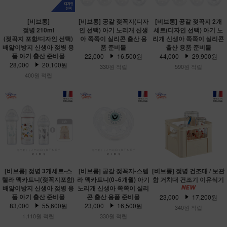
[비브롱]
[비브롱] 공갈 젖꼭지(디자
[비브롱] 공갈 젖꼭지 2개
젖병 210ml
인 선택) 아기 노리개 신생
세트(디자인 선택) 아기 노
(젖꼭지 포함/디자인 선택)
아 쪽쪽이 실리콘 출산 용
리개 신생아 쪽쪽이 실리콘
배앓이방지 신생아 젖병 용
품 준비물
출산 용품 준비물
품 아기 출산 준비물
22,000
16,500원
44,000
29,900원
28,000
20,100원
330원 적립
590원 적립
400원 적립
[비브롱] 젖병 3개세트-스
[비브롱] 공갈 젖꼭지-스텔
[비브롱] 젖병 건조대 / 보관
텔라 맥카트니(젖꼭지포함)
라 맥카트니(0~6개월) 아기
함 거치대 건조기 이유식기
배앓이방지 신생아 젖병 용
노리개 신생아 쪽쪽이 실리
품 아기 출산 준비물
콘 출산 용품 준비물
23,000
17,200원
83,000
55,600원
23,000
16,500원
340원 적립
1,110원 적립
330원 적립