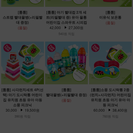
[툼툼]
[툼툼] 아기 빨대컵 2개 세
[툼툼]
스트랩 빨대물병(+리필빨
트(리필빨대 증) 유아 물통
이유식 보온통
대 증정)
어린이집 스파우트 시피컵
(품절)
(품절)
42,000
27,300원
540원 적립
[툼툼] 사각런치세트 4P(선
[툼툼]
[툼툼]소풍 도시락통 2종
택) 아기 도시락통 어린이
빨대물병(+리필빨대 증정)
(런치+사각런치) 어린이집
집 유치원 초등 유아 아동
유치원 초등 아기 유아 아
(품절)
소풍 피크닉
동 피크닉
30,000
19,500원
60,000
38,400원
390원 적립
760원 적립