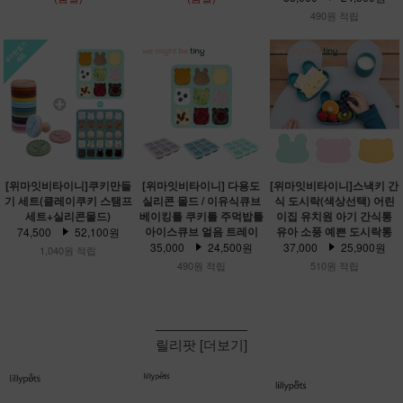
490원 적립
[위마잇비타이니]쿠키만들
[위마잇비타이니] 다용도
[위마잇비타이니]스낵키 간
기 세트(클레이쿠키 스탬프
실리콘 몰드 / 이유식큐브
식 도시락(색상선택) 어린
세트+실리콘몰드)
베이킹틀 쿠키틀 주먹밥틀
이집 유치원 아기 간식통
아이스큐브 얼음 트레이
유아 소풍 예쁜 도시락통
74,500
52,100원
35,000
24,500원
37,000
25,900원
1,040원 적립
490원 적립
510원 적립
릴리팟 [더보기]