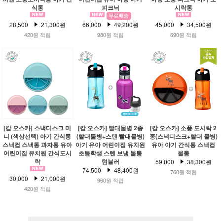
식통
피크닉
시락통
28,500
21,300원
66,000
49,200원
45,000
34,500원
420원 적립
980원 적립
690원 적립
[칼 오스카] 스낵디스크 미
[칼 오스카] 빨대물병 2종
[칼 오스카] 소풍 도시락 2
니 (색상선택) 아기 간식통
(빨대물병+스텐 빨대물병)
종(스낵디스크+빨대 물병)
스낵컵 스낵통 과자통 유아
아기 유아 어린이집 유치원
유아 아기 간식통 스낵컵
어린이집 유치원 간식도시
초등학생 스텐 보냉 물통
물통
락
텀블러
59,000
38,300원
74,500
48,400원
760원 적립
30,000
21,000원
960원 적립
420원 적립