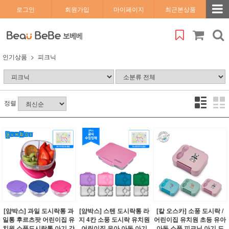
로그인
회원가입
마이페이지
최근본상품
인기상품
피크닉
정렬
[얌박스] 과일 도시락통 과
[얌박스] 스텐 도시락통 라
[칼 오스카] 소풍 도시락 /
일통 후르츠팟 어린이집 유
지 4칸 소풍 도시락 유치원
어린이집 유치원 초등 유아
치원 소풍도시락통 아기 간
어린이집 유아 아동 아기
아동 소풍 피크닉 아기 도