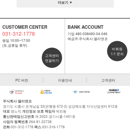
더보기 ▼
CUSTOMER CENTER
BANK ACCOUNT
031-312-1778
기업 480-038490-04-046
예금주:주식회사 앨리앤코
평일 10:00~17:00
(토,공휴일 휴무)
비회원
1:1 문의
고객센터
연결하기
PC 버전
이용안내
고객센터
주식회사 앨리앤코
경기도 시흥시 은계남길 32(은행동 672-2) 성강해오름 지식산업센터 612호
대표
명노익
개인정보 보호 책임자
박진동
통신판매업신고번호
제 2022-경기시흥-1451호
사업자 등록번호
264-81-22738
전화
031-312-1778
팩스
031-316-1778