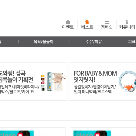
출
목욕/물놀이
수유/이유
피크