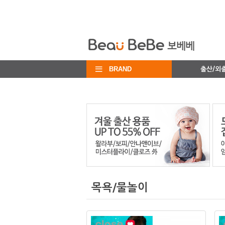
BRAND
출산/외
목욕/물놀이