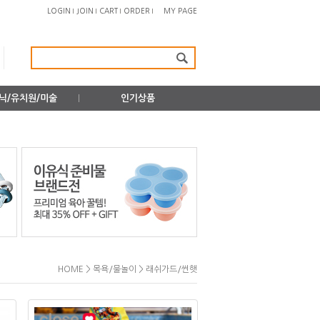
LOGIN
JOIN
CART
ORDER
MY PAGE
닉/유치원/미술
인기상품
>
>
HOME
목욕/물놀이
래쉬가드/썬햇