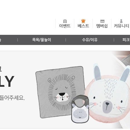
출
목욕/물놀이
수유/이유
피크