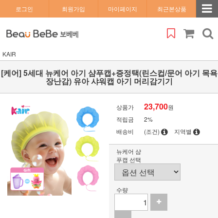
로그인
회원가입
마이페이지
최근본상품
KAIR
[케어] 5세대 뉴케어 아기 샴푸캡+증정택(린스컵/문어 아기 목욕
장난감) 유아 샤워캡 아기 머리감기기
23,700
상품가
원
적립금
2%
배송비
(조건)
지역별
뉴케어 샴
푸캡 선택
수량