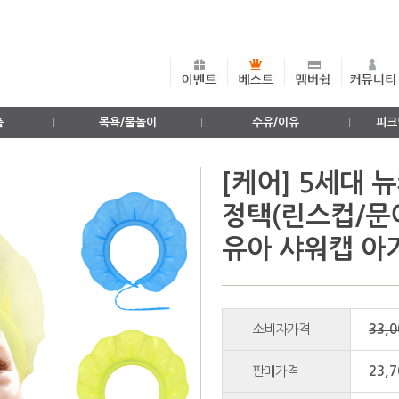
출
목욕/물놀이
수유/이유
피크
[케어] 5세대 
정택(린스컵/문
유아 샤워캡 아
소비자가격
33,
판매가격
23,