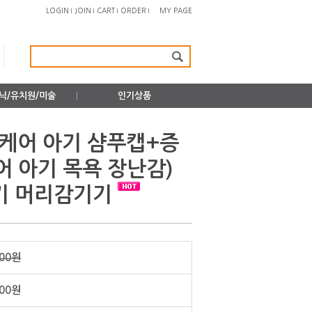
LOGIN
JOIN
CART
ORDER
MY PAGE
닉/유치원/미술
인기상품
뉴케어 아기 샴푸캡+증
어 아기 목욕 장난감)
기 머리감기기
000원
700원