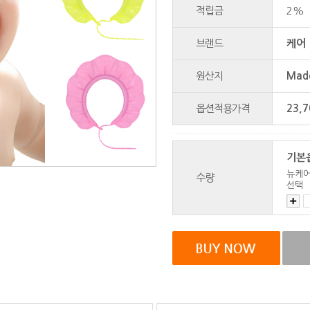
적립금
2%
브랜드
케어 
원산지
Made
옵션적용가격
23,7
기본
뉴케어
수량
선택