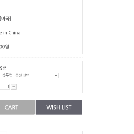
[미국]
 in China
00
원
옵션
 샴푸캡